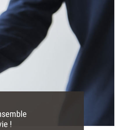
nsemble
ie !