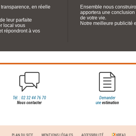
 transparence, en réelle
Ensemble nous construiro
apportera une conclusion 
de votre vie.
de leur parfaite
Notre meilleure publicité e
 local vous
et répondront à vos
Tél. : 02 32 44 76 70
Demander
Nous contacter
une
estimation
PLAN DU SITE
MENTIONS LÉGALES
ACCESSIBILITÉ
KREA3